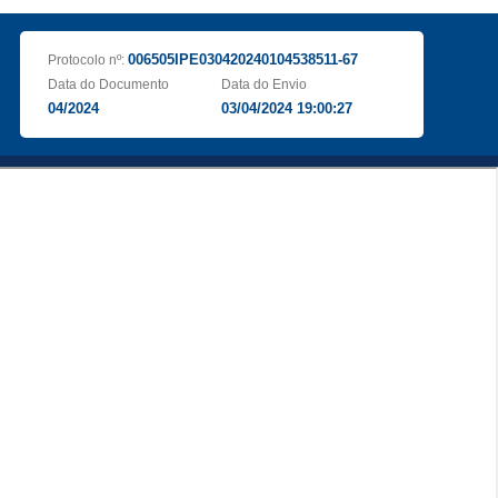
006505IPE030420240104538511-67
Protocolo nº:
Data do Documento
Data do Envio
04/2024
03/04/2024 19:00:27