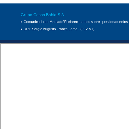
Grupo Casas Bahia S.A.
Comunicado ao Mercado\Esclarecimentos sobre questionamentos
DRI:
Sergio Augusto França Leme - (FCA V1)