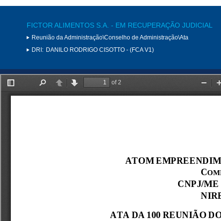
FICTOR ALIMENTOS S.A. - EM RECUPERAÇÃO JUDICIAL
Reunião da Administração\Conselho de Administração\Ata
DRI:
DANILO RODRIGO CISOTTO - (FCA V1)