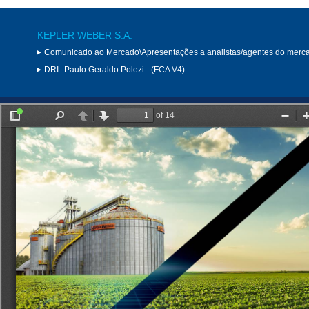
KEPLER WEBER S.A.
Comunicado ao Mercado\Apresentações a analistas/agentes do merc
DRI:
Paulo Geraldo Polezi - (FCA V4)