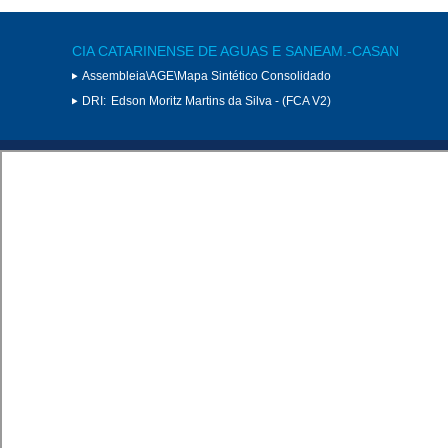
CIA CATARINENSE DE AGUAS E SANEAM.-CASAN
Assembleia\AGE\Mapa Sintético Consolidado
DRI:
Edson Moritz Martins da Silva - (FCA V2)