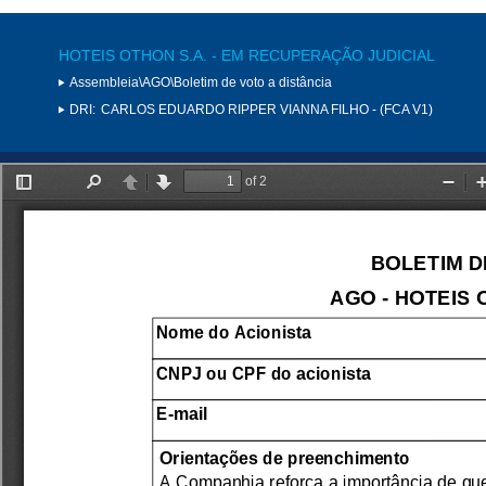
HOTEIS OTHON S.A. - EM RECUPERAÇÃO JUDICIAL
Assembleia\AGO\Boletim de voto a distância
DRI:
CARLOS EDUARDO RIPPER VIANNA FILHO - (FCA V1)