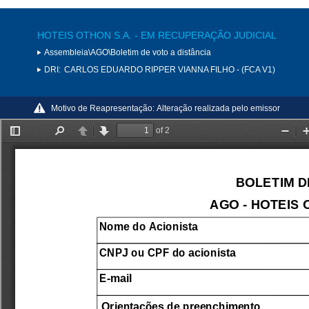
HOTEIS OTHON S.A. - EM RECUPERAÇÃO JUDICIAL
Assembleia\AGO\Boletim de voto a distância
DRI:
CARLOS EDUARDO RIPPER VIANNA FILHO - (FCA V1)
Motivo de Reapresentação:
Alteração realizada pelo emissor