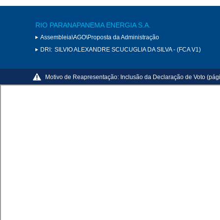
RIO PARANAPANEMA ENERGIA S.A.
Assembleia\AGO\Proposta da Administração
DRI:
SILVIO ALEXANDRE SCUCUGLIA DA SILVA - (FCA V1)
Motivo de Reapresentação:
Inclusão da Declaração de Voto (pági