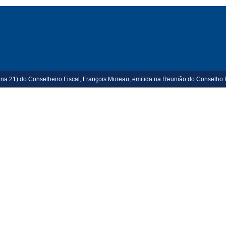
na 21) do Conselheiro Fiscal, François Moreau, emitida na Reunião do Conselho F