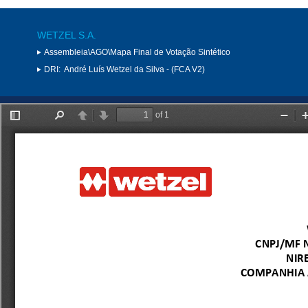
WETZEL S.A.
Assembleia\AGO\Mapa Final de Votação Sintético
DRI:
André Luís Wetzel da Silva - (FCA V2)