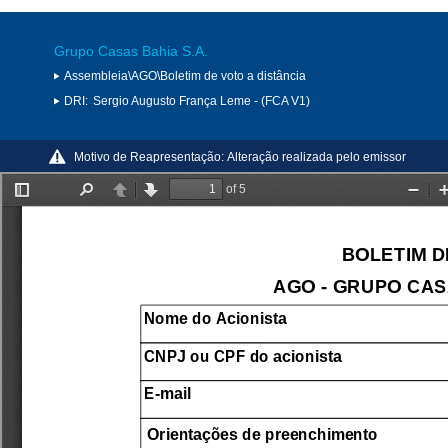
Grupo Casas Bahia S.A.
Assembleia\AGO\Boletim de voto a distância
DRI:
Sergio Augusto França Leme - (FCA V1)
Motivo de Reapresentação:
Alteração realizada pelo emissor