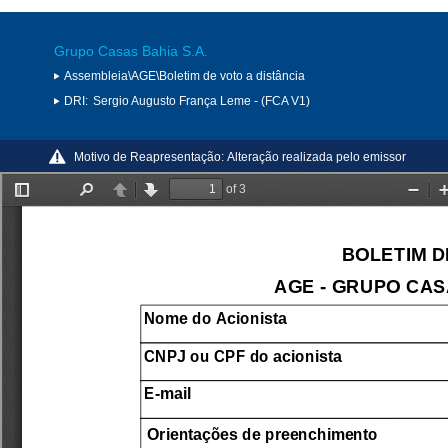
Grupo Casas Bahia S.A.
Assembleia\AGE\Boletim de voto a distância
DRI:
Sergio Augusto França Leme - (FCA V1)
Motivo de Reapresentação:
Alteração realizada pelo emissor