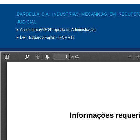
BARDELLA S.A. INDUSTRIAS MECANICAS EM RECUPE
JUDICIAL
Assembleia\AGO\Proposta da Administração
DRI:
Eduardo Fantin - (FCA V1)