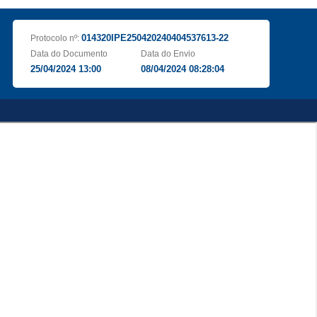
014320IPE250420240404537613-22
Protocolo nº:
Data do Documento
Data do Envio
25/04/2024 13:00
08/04/2024 08:28:04