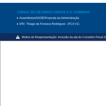
USINAS SID DE MINAS GERAIS S.A.-USIMINAS
Assembleia\AGO/E\Proposta da Administração
DRI:
Thiago da Fonseca Rodrigues - (FCA V1)
Motivo de Reapresentação:
Inclusão da ata do Conselho Fiscal 