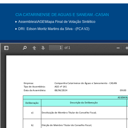
CIA CATARINENSE DE AGUAS E SANEAM.-CASAN
Assembleia\AGE\Mapa Final de Votação Sintético
DRI:
Edson Moritz Martins da Silva - (FCA V2)