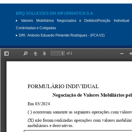
BRQ SOLUCOES EM INFORMATICA S.A.
Valores Mobiliários Negociados e Detidos\Posição Individual 
Controladas e Coligadas
DRI:
Antonio Eduardo Pimentel Rodrigues - (FCA V2)