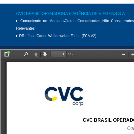
CVC BRASIL OPERADORA E AGÊNCIA DE VIAGENS S.A.
Comunicado ao Mercado\Outros Comunicados Não Considerados
Relevantes
DRI:
Jose Carlos Wollenweber Filho - (FCA V2)