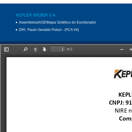
KEPLER WEBER S.A.
Assembleia\AGE\Mapa Sintético do Escriturador
DRI:
Paulo Geraldo Polezi - (FCA V4)