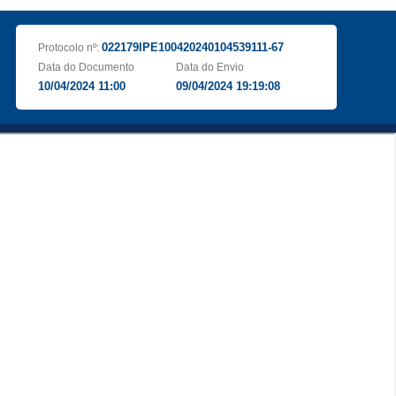
022179IPE100420240104539111-67
Protocolo nº:
Data do Documento
Data do Envio
10/04/2024 11:00
09/04/2024 19:19:08