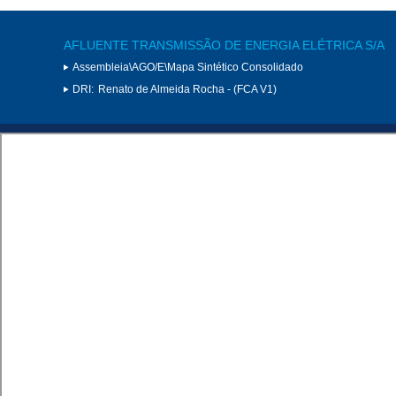
AFLUENTE TRANSMISSÃO DE ENERGIA ELÉTRICA S/A
Assembleia\AGO/E\Mapa Sintético Consolidado
DRI:
Renato de Almeida Rocha - (FCA V1)