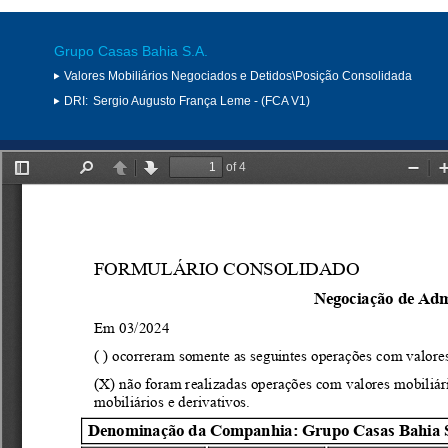
Grupo Casas Bahia S.A.
Valores Mobiliários Negociados e Detidos\Posição Consolidada
DRI:
Sergio Augusto França Leme - (FCA V1)