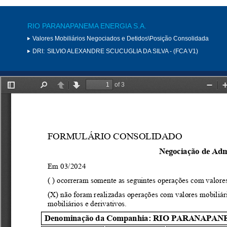
RIO PARANAPANEMA ENERGIA S.A.
Valores Mobiliários Negociados e Detidos\Posição Consolidada
DRI:
SILVIO ALEXANDRE SCUCUGLIA DA SILVA - (FCA V1)