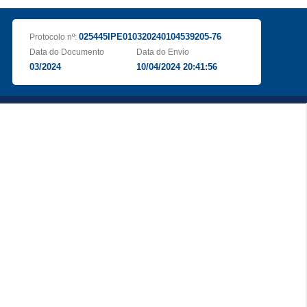
025445IPE010320240104539205-76
Protocolo nº:
Data do Documento
Data do Envio
03/2024
10/04/2024 20:41:56