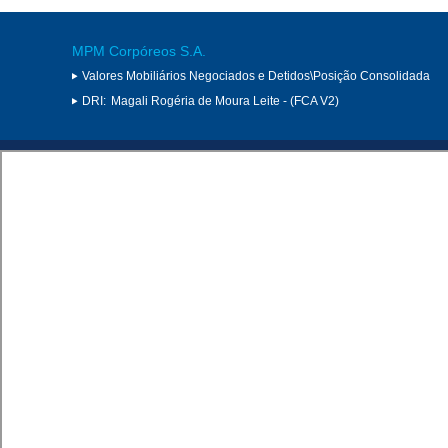
MPM Corpóreos S.A.
Valores Mobiliários Negociados e Detidos\Posição Consolidada
DRI:
Magali Rogéria de Moura Leite - (FCA V2)