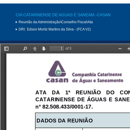
CIA CATARINENSE DE AGUAS E SANEAM.-CASAN
Reunião da Administração\Conselho Fiscal\Ata
DRI:
Edson Moritz Martins da Silva - (FCA V2)