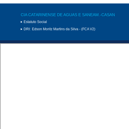
CIA CATARINENSE DE AGUAS E SANEAM.-CASAN
Estatuto Social
DRI:
Edson Moritz Martins da Silva - (FCA V2)