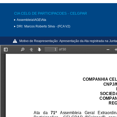
CIA CELG DE PARTICIPACOES - CELGPAR
Assembleia\AGE\Ata
DRI:
Marcos Roberto Silva - (FCA V2)
Motivo de Reapresentação:
Apresentação da Ata registrada na Junt