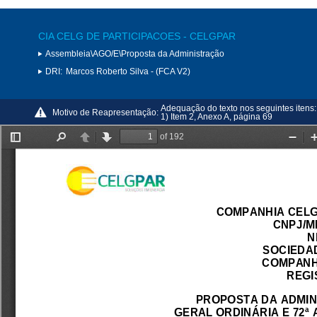
CIA CELG DE PARTICIPACOES - CELGPAR
Assembleia\AGO/E\Proposta da Administração
DRI:
Marcos Roberto Silva - (FCA V2)
Adequação do texto nos seguintes itens:
Motivo de Reapresentação:
1) Item 2, Anexo A, página 69