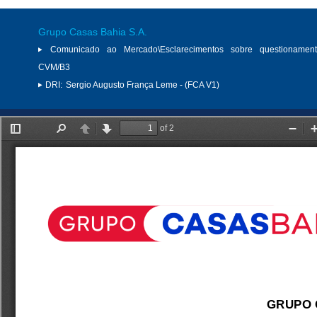
Grupo Casas Bahia S.A.
Comunicado ao Mercado\Esclarecimentos sobre questionamen
CVM/B3
DRI:
Sergio Augusto França Leme - (FCA V1)