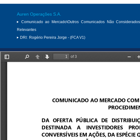
Auren Operações S.A.
Comunicado ao Mercado\Outros Comunicados Não Considerados
Relevantes
DRI:
Rogério Pereira Jorge - (FCA V1)