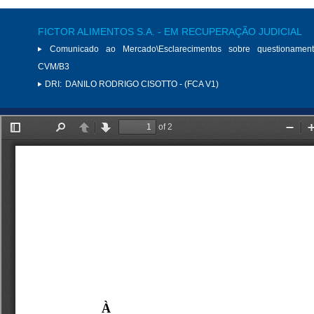
FICTOR ALIMENTOS S.A. - EM RECUPERAÇÃO JUDICIAL
Comunicado ao Mercado\Esclarecimentos sobre questionamen
CVM/B3
DRI:
DANILO RODRIGO CISOTTO - (FCA V1)