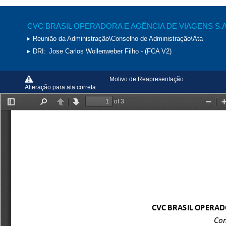
CVC BRASIL OPERADORA E AGÊNCIA DE VIAGENS S.A
Reunião da Administração\Conselho de Administração\Ata
DRI:
Jose Carlos Wollenweber Filho - (FCA V2)
Motivo de Reapresentação:
Alteração para ata correta.