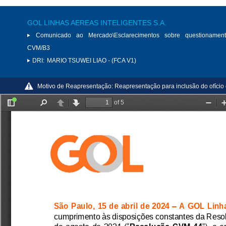
GOL LINHAS AEREAS INTELIGENTES S.A.
Comunicado ao Mercado\Esclarecimentos sobre questionamen
CVM/B3
DRI:
MARIO TSUWEI LIAO - (FCA V1)
Motivo de Reapresentação:
Reapresentação para inclusão do ofíci