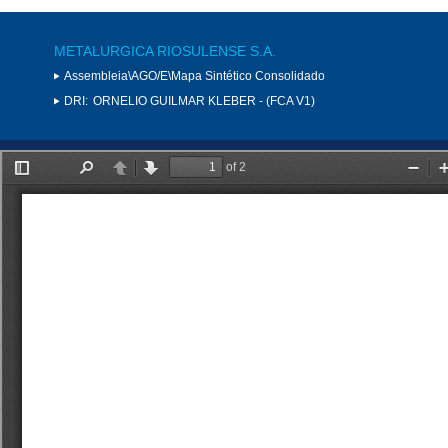
METALURGICA RIOSULENSE S.A.
Assembleia\AGO/E\Mapa Sintético Consolidado
DRI:
ORNELIO GUILMAR KLEBER - (FCA V1)