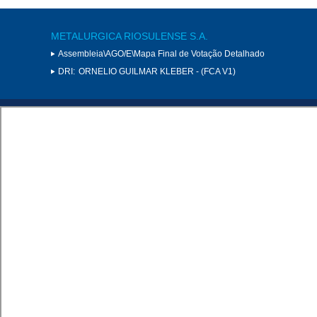
METALURGICA RIOSULENSE S.A.
Assembleia\AGO/E\Mapa Final de Votação Detalhado
DRI:
ORNELIO GUILMAR KLEBER - (FCA V1)