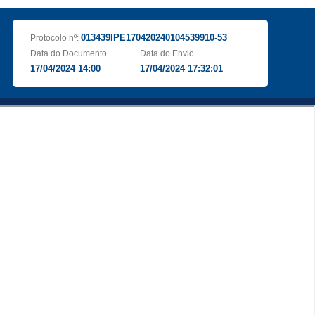
013439IPE170420240104539910-53
Protocolo nº:
Data do Documento
Data do Envio
17/04/2024 14:00
17/04/2024 17:32:01