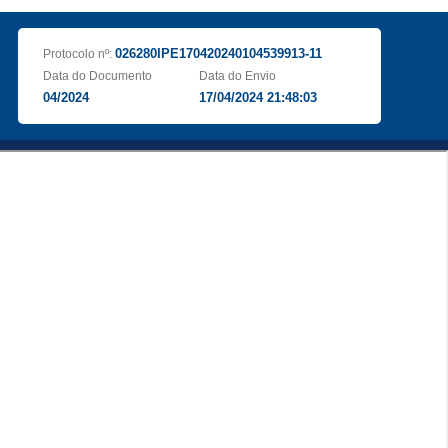
026280IPE170420240104539913-11
Protocolo nº:
Data do Documento
Data do Envio
04/2024
17/04/2024 21:48:03