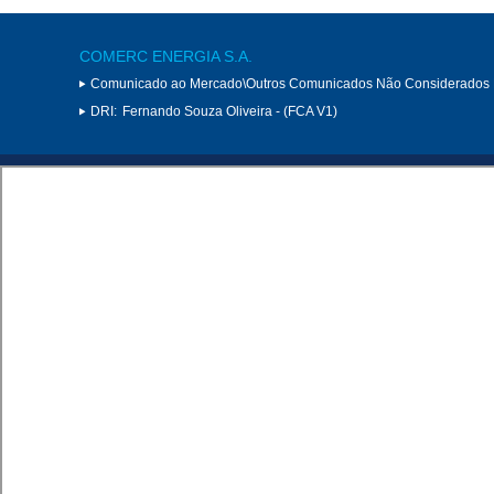
COMERC ENERGIA S.A.
Comunicado ao Mercado\Outros Comunicados Não Considerados 
DRI:
Fernando Souza Oliveira - (FCA V1)