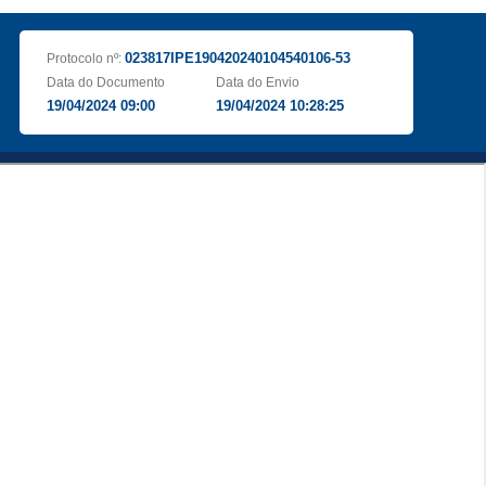
023817IPE190420240104540106-53
Protocolo nº:
Data do Documento
Data do Envio
19/04/2024 09:00
19/04/2024 10:28:25