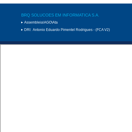
BRQ SOLUCOES EM INFORMATICA S.A.
Assembleia\AGO\Ata
DRI:
Antonio Eduardo Pimentel Rodrigues - (FCA V2)