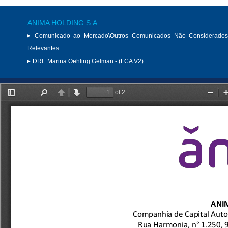
ANIMA HOLDING S.A.
Comunicado ao Mercado\Outros Comunicados Não Considerados
Relevantes
DRI:
Marina Oehling Gelman - (FCA V2)