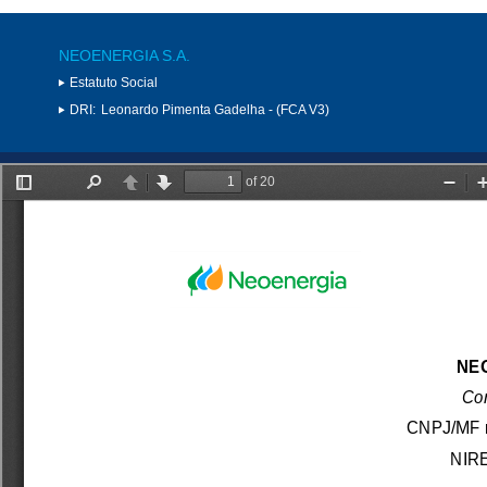
NEOENERGIA S.A.
Estatuto Social
DRI:
Leonardo Pimenta Gadelha - (FCA V3)