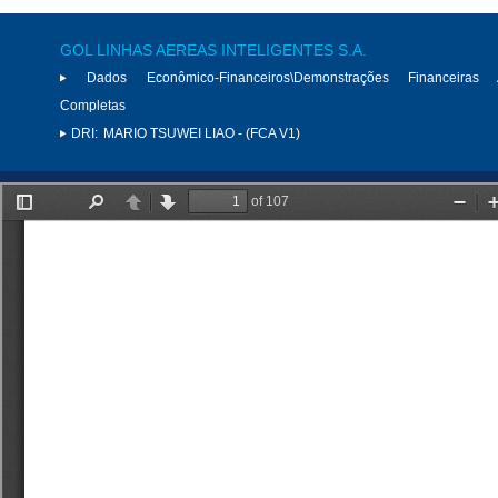
GOL LINHAS AEREAS INTELIGENTES S.A.
Dados Econômico-Financeiros\Demonstrações Financeiras 
Completas
DRI:
MARIO TSUWEI LIAO - (FCA V1)