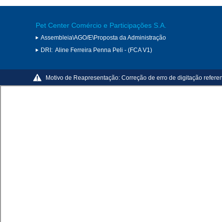
Pet Center Comércio e Participações S.A.
Assembleia\AGO/E\Proposta da Administração
DRI:
Aline Ferreira Penna Peli - (FCA V1)
Motivo de Reapresentação:
Correção de erro de digitação refere