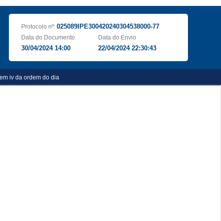
025089IPE300420240304538000-77
Protocolo nº:
Data do Documento
Data do Envio
30/04/2024 14:00
22/04/2024 22:30:43
tem iv da ordem do dia