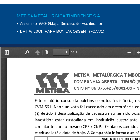
METISA METALURGICA TIMBOENSE S.A.
Assembleia\AGO\Mapa Sintético do Escriturador
DRI:
WILSON HARRISON JACOBSEN - (FCA V1)