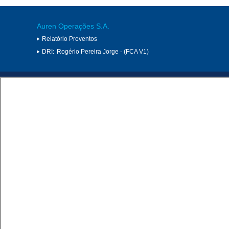
Auren Operações S.A.
Relatório Proventos
DRI:
Rogério Pereira Jorge - (FCA V1)