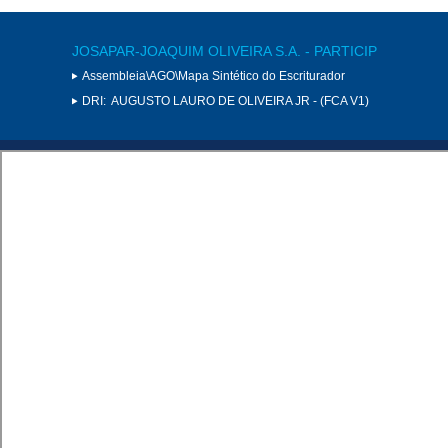
JOSAPAR-JOAQUIM OLIVEIRA S.A. - PARTICIP
Assembleia\AGO\Mapa Sintético do Escriturador
DRI:
AUGUSTO LAURO DE OLIVEIRA JR - (FCA V1)