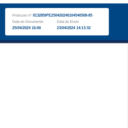
013285IPE250420240104540508-85
Protocolo nº:
Data do Documento
Data do Envio
25/04/2024 16:00
23/04/2024 14:13:32