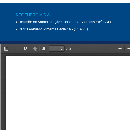
NEOENERGIA S.A.
Reunião da Administração\Conselho de Administração\Ata
DRI:
Leonardo Pimenta Gadelha - (FCA V3)