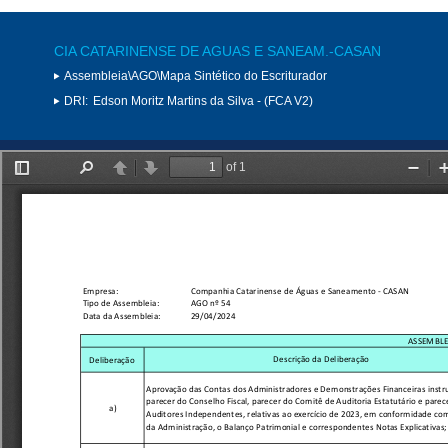
CIA CATARINENSE DE AGUAS E SANEAM.-CASAN
Assembleia\AGO\Mapa Sintético do Escriturador
DRI:
Edson Moritz Martins da Silva - (FCA V2)