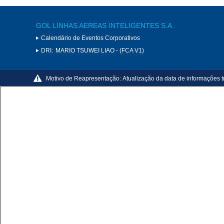
GOL LINHAS AEREAS INTELIGENTES S.A.
Calendário de Eventos Corporativos
DRI:
MARIO TSUWEI LIAO - (FCA V1)
Motivo de Reapresentação:
Atualização da data de informações t