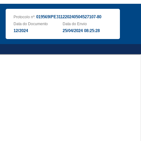
019569IPE311220240504527107-80
Protocolo nº:
Data do Documento
Data do Envio
12/2024
25/04/2024 08:25:28