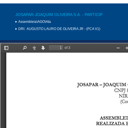
JOSAPAR-JOAQUIM OLIVEIRA S.A. - PARTICIP
Assembleia\AGO\Ata
DRI:
AUGUSTO LAURO DE OLIVEIRA JR - (FCA V1)