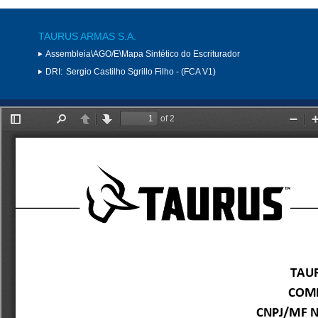
TAURUS ARMAS S.A.
Assembleia\AGO/E\Mapa Sintético do Escriturador
DRI:
Sergio Castilho Sgrillo Filho - (FCA V1)