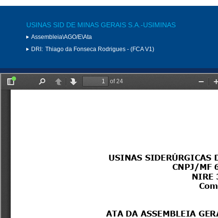
USINAS SID DE MINAS GERAIS S.A.-USIMINAS
Assembleia\AGO/E\Ata
DRI:
Thiago da Fonseca Rodrigues - (FCA V1)