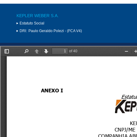
KEPLER WEBER S.A.
Estatuto Social
DRI:
Paulo Geraldo Polezi - (FCA V4)