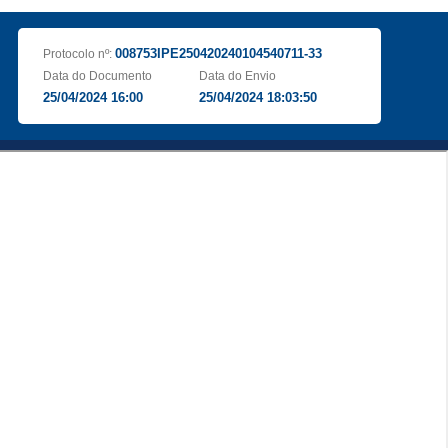
008753IPE250420240104540711-33
Protocolo nº:
Data do Documento
Data do Envio
25/04/2024 16:00
25/04/2024 18:03:50