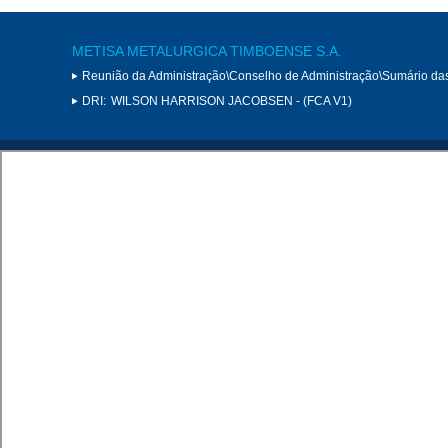
METISA METALURGICA TIMBOENSE S.A.
Reunião da Administração\Conselho de Administração\Sumário da
DRI:
WILSON HARRISON JACOBSEN - (FCA V1)