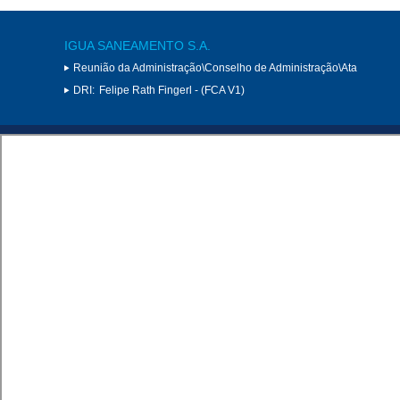
IGUA SANEAMENTO S.A.
Reunião da Administração\Conselho de Administração\Ata
DRI:
Felipe Rath Fingerl - (FCA V1)