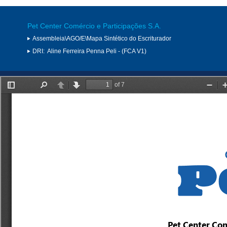
Pet Center Comércio e Participações S.A.
Assembleia\AGO/E\Mapa Sintético do Escriturador
DRI:
Aline Ferreira Penna Peli - (FCA V1)